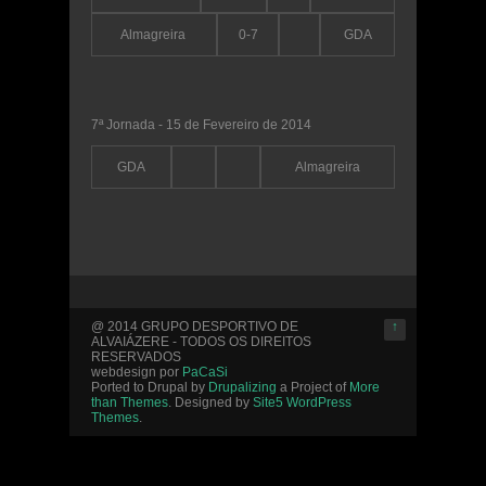
Almagreira
0-7
GDA
7ª Jornada - 15 de Fevereiro de 2014
GDA
Almagreira
@ 2014 GRUPO DESPORTIVO DE
↑
ALVAIÁZERE - TODOS OS DIREITOS
RESERVADOS
webdesign por
PaCaSi
Ported to Drupal by
Drupalizing
a Project of
More
than Themes
. Designed by
Site5 WordPress
Themes
.