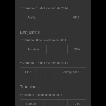
6ª Jornada - 15 de Fevereiro de 2014
Ansião
GDA
Benjamins
3ª Jornada - 8 de Fevereiro de 2014
Arcuda A
GDA
4ª Jornada - 15 de Fevereiro de 2014
GDA
Pedroguense
Traquinas
5ºEncontro - 10 de maio de 2014
Carnide
1-2
GDA