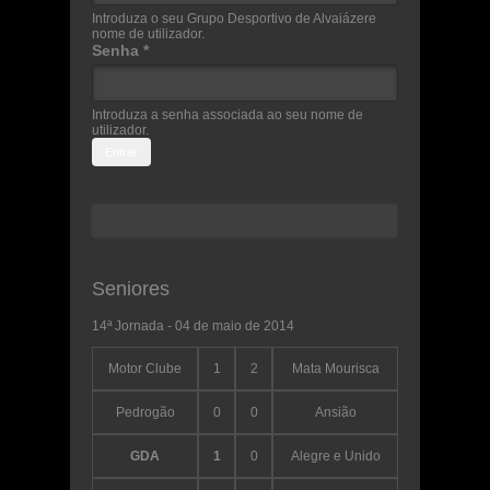
Introduza o seu Grupo Desportivo de Alvaiázere
nome de utilizador.
Senha
*
Introduza a senha associada ao seu nome de
utilizador.
Procurar
Formulário de procura
Seniores
14ª Jornada - 04 de maio de 2014
Motor Clube
1
2
Mata Mourisca
Pedrogão
0
0
Ansião
GDA
1
0
Alegre e Unido