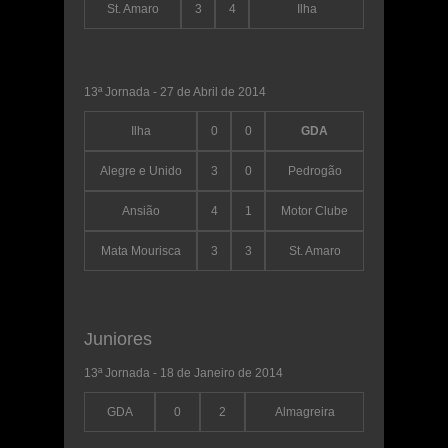
St. Amaro
3
4
Ilha
13ª Jornada - 27 de Abril de 2014
Ilha
0
0
GDA
Alegre e Unido
3
0
Pedrogão
Ansião
4
1
Motor Clube
Mata Mourisca
3
3
St. Amaro
Juniores
13ª Jornada - 18 de Janeiro de 2014
GDA
0
2
Almagreira