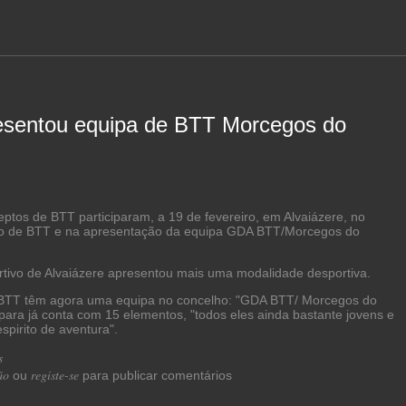
sentou equipa de BTT Morcegos do
ptos de BTT participaram, a 19 de fevereiro, em Alvaiázere, no
io de BTT e na apresentação da equipa GDA BTT/Morcegos do
tivo de Alvaiázere apresentou mais uma modalidade desportiva.
BTT têm agora uma equipa no concelho: "GDA BTT/ Morcegos do
para já conta com 15 elementos, "todos eles ainda bastante jovens e
spirito de aventura".
s
acerca de GDA apresentou equipa de BTT Morcegos do Chícharo
ão
registe-se
ou
para publicar comentários