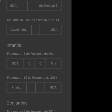
o
GDA
Sp. Pombal B
14ª Jornada - 16 de Fevereiro de 2014
Caseirinhos
GDA
Infantis
5ª Jornada - 8 de Fevereiro de 2014
GDA
0
0
Ilha
6ª Jornada - 15 de Fevereiro de 2014
Ansião
GDA
Benjamins
3ª Jornada - 8 de Fevereiro de 2014