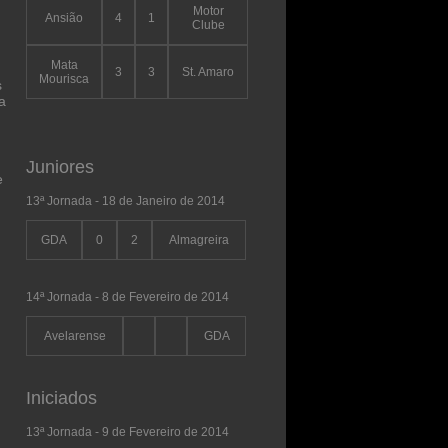
Motor
Ansião
4
1
Clube
Mata
3
3
St. Amaro
Mourisca
s
a
,
Juniores
e
13ª Jornada - 18 de Janeiro de 2014
GDA
0
2
Almagreira
14ª Jornada - 8 de Fevereiro de 2014
Avelarense
GDA
Iniciados
13ª Jornada - 9 de Fevereiro de 2014