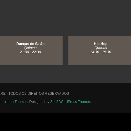
Danças de Salão
Hip-Hop
Quintas
Quartas
21:00 - 22:30
14:30 - 15:30
ERE - TODOS OS DIREITOS RESERVADOS
ore than Themes
. Designed by
Site5 WordPress Themes
.