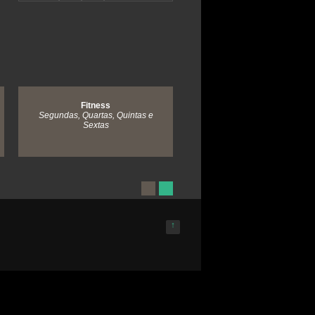
Fitness
Karaté Shukokai
Segundas, Quartas, Quintas e
Quartas 19:00 - 20:00
Sextas
Sábados 10:00 - 11:00
↑