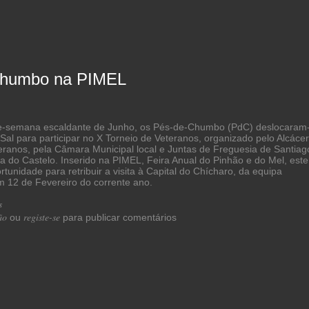
Chumbo na PIMEL
de-semana escaldante de Junho, os Pés-de-Chumbo (PdC) deslocaram
 Sal para participar no X Torneio de Veteranos, organizado pelo Alcácer
teranos, pela Câmara Municipal local e Juntas de Freguesia de Santiag
a do Castelo. Inserido na PIMEL, Feira Anual do Pinhão e do Mel, este
ortunidade para retribuir a visita à Capital do Chícharo, da equipa
 12 de Fevereiro do corrente ano.
s
acerca de Pés-de-Chumbo na PIMEL
ão
registe-se
ou
para publicar comentários