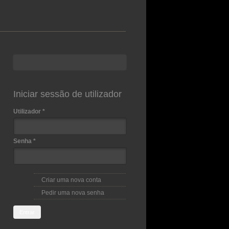
Procurar
Formulário de procura
Iniciar sessão de utilizador
Utilizador
*
Senha
*
Criar uma nova conta
Pedir uma nova senha