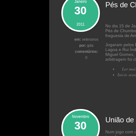
Janeiro
Pés de C
30
2011
No dia 15 de Ja
Pés de Chumbo 
freguesia de An
em:
veteranos
Jogaram pelos P
por:
gda
Lagoa e Rui Índ
comentários:
Miguel Gomes, R
0
arbitragem foi 
Ler mai
Inicie sess
Novembro
União de
30
Num jogo com u