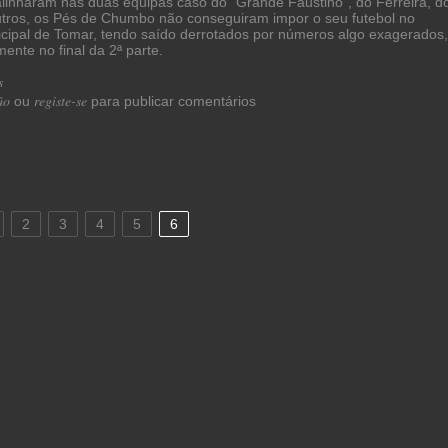
linharam nas duas equipas caso do "Grande Faustino", do Ferreira, d
utros, os Pés de Chumbo não conseguiram impor o seu futebol no
cipal de Tomar, tendo saído derrotados por números algo exagerados,
nte no final da 2ª parte.
s
acerca de União de Tomar 4 - Pés-de-Chumbo 1
ão
registe-se
ou
para publicar comentários
2
3
4
5
6