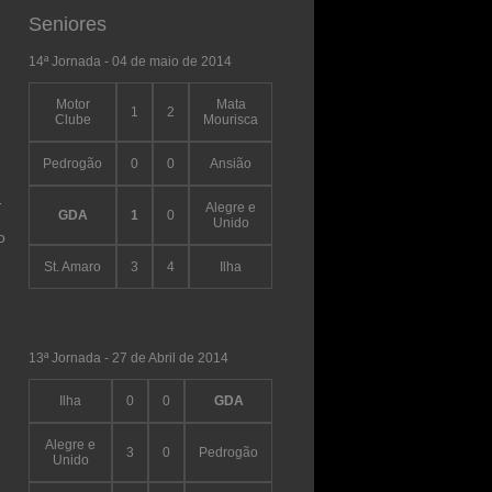
Seniores
14ª Jornada - 04 de maio de 2014
Motor
Mata
1
2
Clube
Mourisca
Pedrogão
0
0
Ansião
-
Alegre e
GDA
1
0
Unido
o
St. Amaro
3
4
Ilha
13ª Jornada - 27 de Abril de 2014
Ilha
0
0
GDA
Alegre e
3
0
Pedrogão
Unido