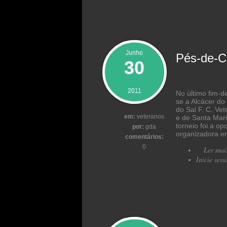
Junho
Pés-de-
30
2011
No último fim-
se a Alcácer do
do Sal F. C. Ve
em:
veteranos
e de Santa Mari
torneio foi a op
por:
gda
organizadora em
comentários:
0
Ler mai
Inicie sess