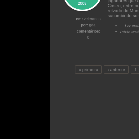
jogadores que a
2008
Castro, entre o
relvado do Muni
sucumbindo some
em:
veteranos
Ler mai
por:
gda
Inicie sess
comentários:
0
« primeira
‹ anterior
1
Páginas