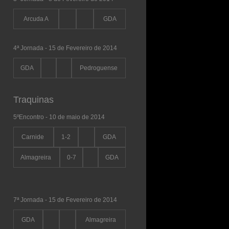
Arcuda A
GDA
4ª Jornada - 15 de Fevereiro de 2014
GDA
Pedroguense
Traquinas
5ºEncontro - 10 de maio de 2014
Carnide
1-2
GDA
Almagreira
0-7
GDA
7ª Jornada - 15 de Fevereiro de 2014
GDA
Almagreira