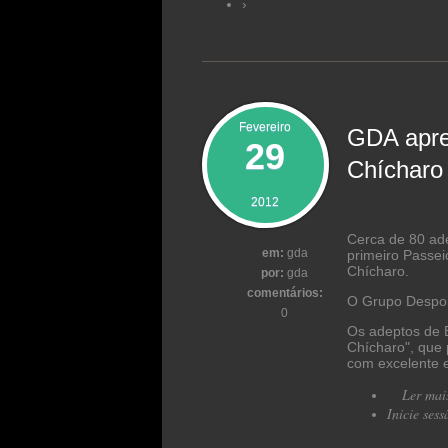
›
Fevereiro
GDA apre
29
Chícharo
2012
Cerca de 80 ade
em:
gda
primeiro Passe
Chícharo.
por:
gda
comentários:
O Grupo Despor
0
Os adeptos de 
Chícharo", que 
com excelente e
Ler mai
Inicie sess