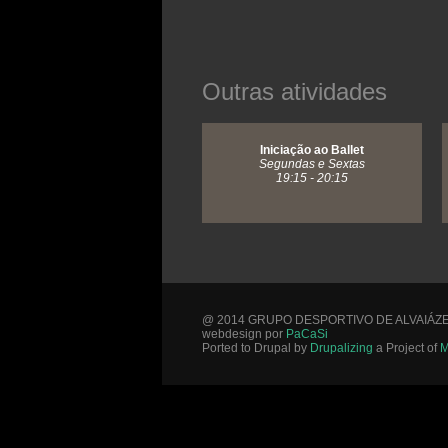
Outras atividades
Iniciação ao Ballet
Segundas e Sextas
19:15 - 20:15
@ 2014 GRUPO DESPORTIVO DE ALVAIÁZ
webdesign por
PaCaSi
Ported to Drupal by
Drupalizing
a Project of
M