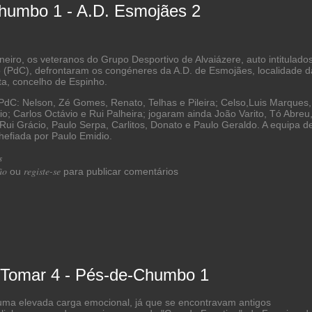
humbo 1 - A.D. Esmojães 2
neiro, os veteranos do Grupo Desportivo de Alvaiázere, auto intitulado
(PdC), defrontaram os congéneres da A.D. de Esmojães, localidade d
ta, concelho de Espinho.
dC: Nelson, Zé Gomes, Renato, Telhas e Pileira; Celso,Luis Marques,
io; Carlos Octávio e Rui Palheira; jogaram ainda João Varito, Tó Abreu
ui Grácio, Paulo Serpa, Carlitos, Donato e Paulo Geraldo. A equipa d
chefiada por Paulo Emidio.
s
acerca de Pés de Chumbo 1 - A.D. Esmojães 2
ão
registe-se
ou
para publicar comentários
 Tomar 4 - Pés-de-Chumbo 1
ma elevada carga emocional, já que se encontravam antigos