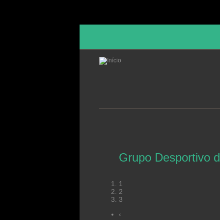
Passar para o conteúdo principal
esportivo de Alvaiázere - Fundado em 19
1
2
3
‹