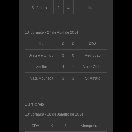
St. Amaro
3
4
Ilha
13ª Jornada - 27 de Abril de 2014
Ilha
0
0
GDA
Alegre e Unido
3
0
Pedrogão
Ansião
4
1
Motor Clube
Mata Mourisca
3
3
St. Amaro
Juniores
13ª Jornada - 18 de Janeiro de 2014
GDA
0
2
Almagreira