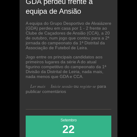
GDA perdeu frente à
equipa de Ansião
A equipa do Grupo Desportivo de Alvaiázere
(GDA) perdeu em casa por 1 - 2 frente ao
Clube de Caçadores de Ansião (CCA), a 20
de outubro, num jogo que contou para a 2ª
jornada do campeonato da 1ª Distrital da
Associação de Futebol de Leira.
Jogo entre os principais candidatos aos
primeiros lugares da série A do atual
figurino competitivo do campeonato da 1ª
Divisão da Distrital de Leiria, nada mais,
nada menos que GDA e CCA.
Ler mais
acerca de GDA perdeu frente à
Inicie sessão
registe-se
ou
para
publicar comentários
equipa de Ansião
Setembro
22