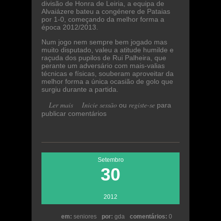
divisão de Honra de Leiria, a equipa de
Alvaiázere bateu a congénere de Pataias
por 1-0, começando da melhor forma a
época 2012/2013.
Num jogo nem sempre bem jogado mas
muito disputado, valeu a atitude humilde e
raçuda dos pupilos de Rui Palheira, que
perante um adversário com mais-valias
técnicas e físicas, souberam aproveitar da
melhor forma a única ocasião de golo que
surgiu durante a partida.
Ler mais
acerca de Na humildade é que está o
Inicie sessão
registe-se
ou
para
publicar comentários
ganho
Setembro
30
2012
em:
seniores
por:
gda
comentários:
0