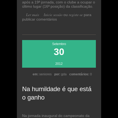
após a 19ª jornada, com o clube a ocupar o
último lugar (16ª posição) da classificação.
Ler mais
acerca de Toni é o novo treinador da
Inicie sessão
registe-se
ou
para
publicar comentários
equipa sénior
Setembro
30
2012
em:
seniores
por:
gda
comentários:
0
Na humildade é que está
o ganho
Na jornada inaugural do campeonato da