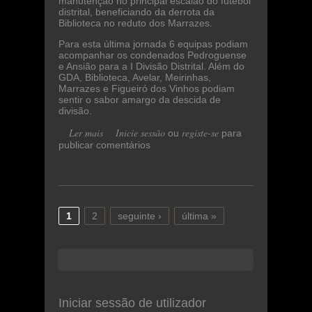
manutenção no principal escalão do futebol
distrital, beneficiando da derrota da
Biblioteca no reduto dos Marrazes.
Para esta última jornada 6 equipas podiam
acompanhar os condenados Pedroguense
e Ansião para a I Divisão Distrital. Além do
GDA, Biblioteca, Avelar, Meirinhas,
Marrazes e Figueiró dos Vinhos podiam
sentir o sabor amargo da descida de
divisão.
Ler mais
acerca de GDA garante a manutenção
Inicie sessão
registe-se
ou
para
publicar comentários
na Divisão de Honra da AFL
1
2
seguinte ›
última »
Páginas
Procurar
Formulário de procura
Iniciar sessão de utilizador