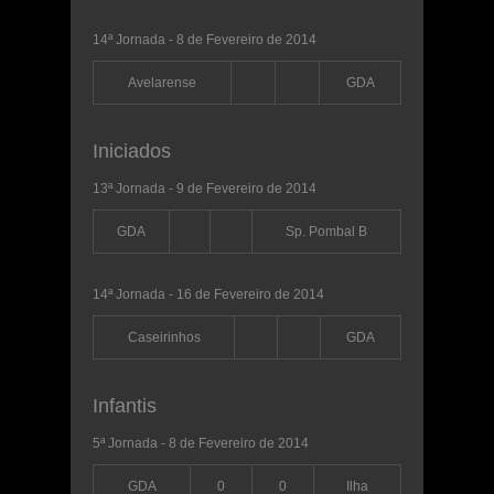
14ª Jornada - 8 de Fevereiro de 2014
Avelarense
GDA
Iniciados
13ª Jornada - 9 de Fevereiro de 2014
GDA
Sp. Pombal B
14ª Jornada - 16 de Fevereiro de 2014
Caseirinhos
GDA
Infantis
5ª Jornada - 8 de Fevereiro de 2014
GDA
0
0
Ilha